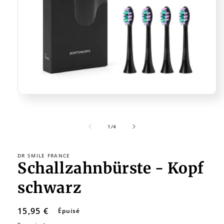
Ouvrir
le
média
1
de
1
/
4
dans
une
fenêtre
modale
DR SMILE FRANCE
Schallzahnbürste - Kopf
schwarz
Prix
15,95 €
Épuisé
habituel