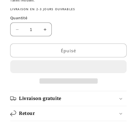
Taxes incluses.
LIVRAISON EN 2-3 JOURS OUVRABLES
Quantité
Réduire
Augmenter
la
la
quantité
quantité
de
de
Épuisé
Schallzahnbürste
Schallzahnbürste
-
-
Kopf
Kopf
schwarz
schwarz
Livraison gratuite
Retour