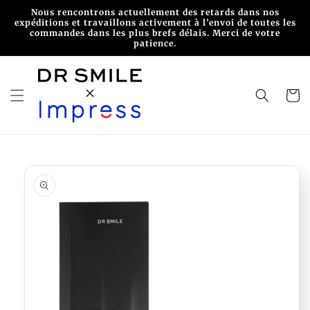
et
Nous rencontrons actuellement des retards dans nos
passer
expéditions et travaillons activement à l’envoi de toutes les
au
commandes dans les plus brefs délais. Merci de votre
contenu
patience.
Panier
Passer aux
informations
produits