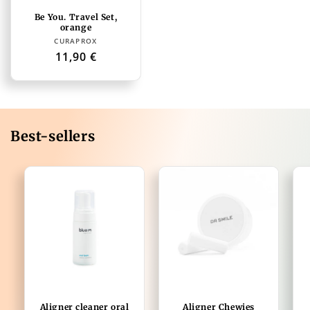
Be You. Travel Set,
orange
Distributeur :
CURAPROX
Prix
11,90 €
habituel
Best-sellers
Aligner cleaner oral
Aligner Chewies