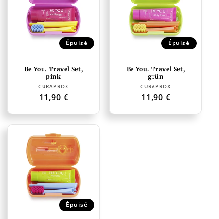
Épuisé
Épuisé
Be You. Travel Set,
Be You. Travel Set,
pink
grün
Distributeur :
Distributeur :
CURAPROX
CURAPROX
Prix
11,90 €
Prix
11,90 €
habituel
habituel
Épuisé