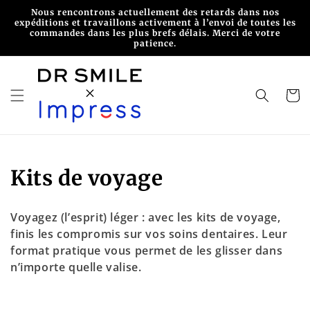
et
Nous rencontrons actuellement des retards dans nos
passer
expéditions et travaillons activement à l’envoi de toutes les
au
commandes dans les plus brefs délais. Merci de votre
contenu
patience.
Panier
C
Kits de voyage
o
Voyagez (l’esprit) léger : avec les kits de voyage,
l
finis les compromis sur vos soins dentaires. Leur
format pratique vous permet de les glisser dans
l
n’importe quelle valise.
e