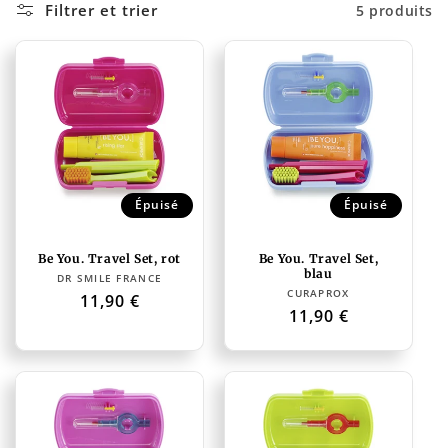
c
Filtrer et trier
5 produits
t
i
o
n
:
Épuisé
Épuisé
Be You. Travel Set, rot
Be You. Travel Set,
blau
Distributeur :
DR SMILE FRANCE
Distributeur :
CURAPROX
Prix
11,90 €
Prix
11,90 €
habituel
habituel