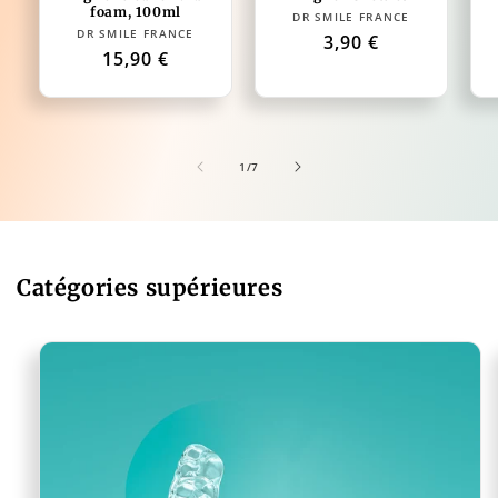
foam, 100ml
Distributeur :
DR SMILE FRANCE
Distributeur :
DR SMILE FRANCE
Prix
3,90 €
Prix
15,90 €
habituel
habituel
de
1
/
7
Catégories supérieures