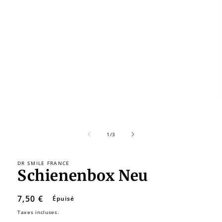
fenêtre
modale
de
1
/
3
DR SMILE FRANCE
Schienenbox Neu
Prix
7,50 €
Épuisé
habituel
Taxes incluses.