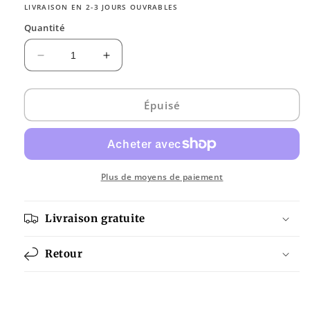
LIVRAISON EN 2-3 JOURS OUVRABLES
Quantité
Réduire
Augmenter
la
la
quantité
quantité
de
de
Épuisé
Schienenbox
Schienenbox
Neu
Neu
Plus de moyens de paiement
Livraison gratuite
Retour