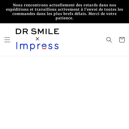
et
Nous rencontrons actuellement des retards dans nos
passer
expéditions et travaillons activement à l’envoi de toutes les
au
commandes dans les plus brefs délais. Merci de votre
contenu
patience.
Panier
Passer aux
informations
produits