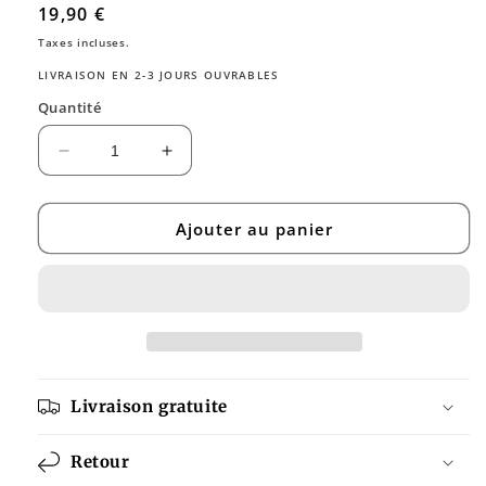
Prix
19,90 €
habituel
Taxes incluses.
LIVRAISON EN 2-3 JOURS OUVRABLES
Quantité
Réduire
Augmenter
la
la
quantité
quantité
de
de
Ajouter au panier
Ersatzbürsten
Ersatzbürsten
Carbon
Carbon
für
für
Black
Black
is
is
White
White
Hydrosonic
Hydrosonic
Livraison gratuite
Retour