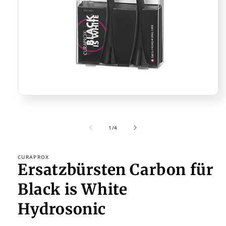
Ouvrir
le
média
1
de
1
/
4
dans
une
fenêtre
modale
CURAPROX
Ersatzbürsten Carbon für
Black is White
Hydrosonic